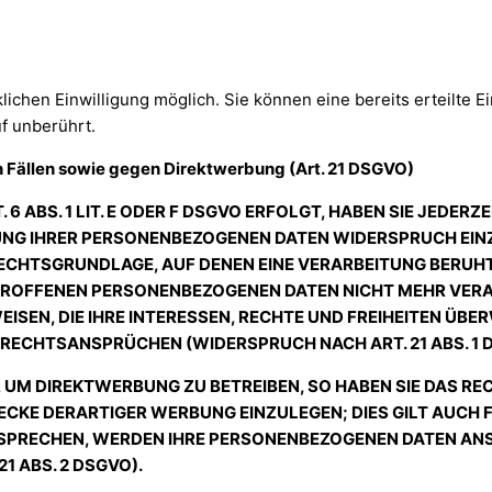
ichen Einwilligung möglich. Sie können eine bereits erteilte Ei
f unberührt.
Fällen sowie gegen Direktwerbung (Art. 21 DSGVO)
ABS. 1 LIT. E ODER F DSGVO ERFOLGT, HABEN SIE JEDERZEI
NG IHRER PERSONENBEZOGENEN DATEN WIDERSPRUCH EINZUL
RECHTSGRUNDLAGE, AUF DENEN EINE VERARBEITUNG BERUH
TROFFENEN PERSONENBEZOGENEN DATEN NICHT MEHR VERAR
EN, DIE IHRE INTERESSEN, RECHTE UND FREIHEITEN ÜBER
ECHTSANSPRÜCHEN (WIDERSPRUCH NACH ART. 21 ABS. 1 
UM DIREKTWERBUNG ZU BETREIBEN, SO HABEN SIE DAS RE
KE DERARTIGER WERBUNG EINZULEGEN; DIES GILT AUCH FÜ
RSPRECHEN, WERDEN IHRE PERSONENBEZOGENEN DATEN AN
 ABS. 2 DSGVO).